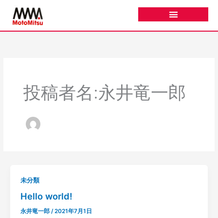
内
容
を
ス
キ
ッ
プ
投稿者名:永井竜一郎
未分類
Hello world!
永井竜一郎
/
2021年7月1日